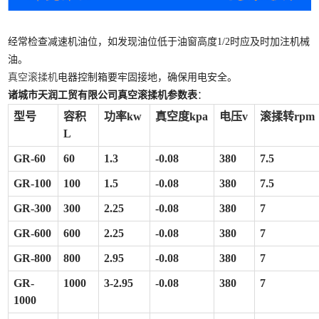
经常检查减速机油位，如发现油位低于油窗高度1/2时应及时加注机械
油。
真空滚揉机
电器控制箱要牢固接地，确保用电安全。
诸城市天润工贸有限公司真空滚揉机参数表
：
型号
容积
功率kw
真空度kpa
电压v
滚揉转rpm
L
GR-60
60
1.3
-0.08
380
7.5
GR-100
100
1.5
-0.08
380
7.5
GR-300
300
2.25
-0.08
380
7
GR-600
600
2.25
-0.08
380
7
GR-800
800
2.95
-0.08
380
7
GR-
1000
3-2.95
-0.08
380
7
1000