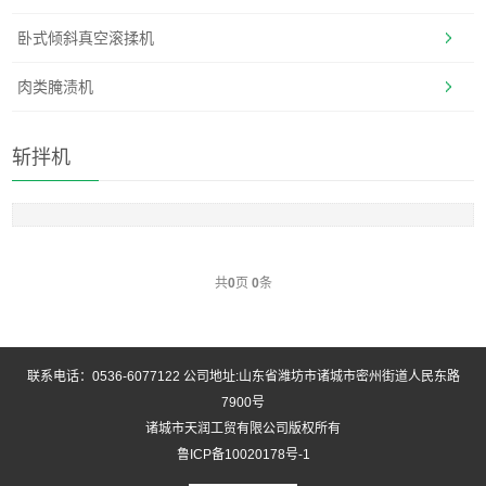
卧式倾斜真空滚揉机
肉类腌渍机
斩拌机
共
0
页
0
条
联系电话：0536-6077122 公司地址:山东省潍坊市诸城市密州街道人民东路
7900号
诸城市天润工贸有限公司版权所有
鲁ICP备10020178号-1