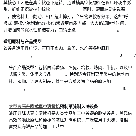
其核心工艺是在真空状态下运转。通过抽真空使物料在负压环境中膨
胀，纤维组织被拉伸疏松
。同时，滚筒转动带动桨
叶，使物料上下翻动、相互撞击摔打，产生物理按摩效果。这种“呼
吸式”滚揉让腌制液快速均匀渗透至肉质内部，大大缩短腌制时间，
并增强肉的保水性和结着力，口感更嫩
。
适用原料与产品类型
该设备适用性广泛，可用于畜肉、禽类、水产等多种原料
3
7
。
生产产品类型
：包括西式香肠、火腿、培根、烤肉、牛扒，以及中
式酱卤类、休闲肉食品
。特别适合预制菜品类中的腌制肉
排、鸡柳、调理肉制品，甚至是泡菜及海产品的腌渍加工
10
。
大型液压升降式真空滚揉机
预制菜腌制入味设备
液压升降式真空滚揉机是肉类食品加工中关键的腌制设备，其凭借
高效的滚揉原理和便捷的液压升降系统，广泛应用于火腿、培根、
禽类及海鲜产品的加工工艺中
。