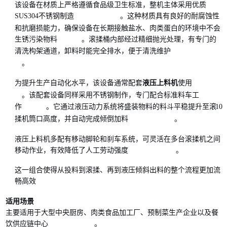
该设备在材质上严格遵循食品级卫生标准，整机主体采用优质
SUS304不锈钢制造
。这种材质具有良好的耐腐蚀性
和抗磨损能力，确保设备在长期接触盐水、肉类蛋白的环境中不会
生锈污染物料
。滚揉桶内部经过精细抛光处理，有专门的
清洗构架通道，卸料时能完全排水，便于清洗维护
。
为提升生产自动化水平，该设备通常配套
液压上料机
使用
。该配套设备同样采用不锈钢制作，专门配合标准料车工
10
作
。它通过液压动力系统将盛装物料的料斗平稳提升至滚
揉机筒口高度，并自动完成倾倒加料
。
液压上料机多配有移动脚轮和刹车系统，可灵活在多台滚揉机之间
移动作业，有效降低了人工劳动强度
。
这一组合使得从投料到滚揉、再到液压倾斜出料的整个流程更加流
畅高效
适用场景
主要适用于大型中央厨房、肉类食品加工厂、预制菜生产企业以及餐
饮供应链中心
。