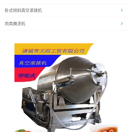
卧式倾斜真空滚揉机
肉类腌渍机