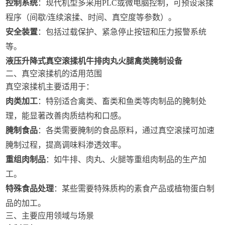
控制系统
：现代机型多采用PLC或微电脑控制，可预设滚揉
程序（间歇/连续滚揉、时间、真空度等参数）。
安全装置
：包括过载保护、紧急停止按钮和压力报警系统
等。
液压升降式真空滚揉机牛排肉丸火腿禽类腌制设备
二、真空滚揉机的适用范围
真空滚揉机主要适用于：
肉类加工
：特别适合禽类、畜类和鱼类等肉制品的腌制处
理，能显著改善肉质结构和口感。
腌制食品
：各类需要腌制的食品原料，通过真空滚揉可加速
腌制过程，提高调味料渗透效率。
重组肉制品
：如牛排、肉丸、火腿等重组肉制品的生产加
工。
特殊食品处理
：某些需要特殊质构的素食产品或植物蛋白制
品的加工。
三、主要应用领域与场景