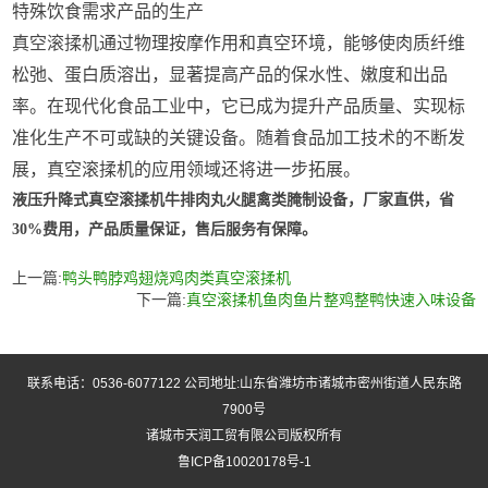
特殊饮食需求产品的生产
真空滚揉机
通过物理按摩作用和真空环境，能够使肉质纤维
松弛、蛋白质溶出，显著提高产品的保水性、嫩度和出品
率。在现代化食品工业中，它已成为提升产品质量、实现标
准化生产不可或缺的关键设备。随着食品加工技术的不断发
展，真空滚揉机的应用领域还将进一步拓展。
液压升降式真空滚揉机牛排肉丸火腿禽类腌制设备，厂家直供，省
30%费用，产品质量保证，售后服务有保障。
上一篇:
鸭头鸭脖鸡翅烧鸡肉类真空滚揉机
下一篇:
真空滚揉机鱼肉鱼片整鸡整鸭快速入味设备
联系电话：0536-6077122 公司地址:山东省潍坊市诸城市密州街道人民东路
7900号
诸城市天润工贸有限公司版权所有
鲁ICP备10020178号-1